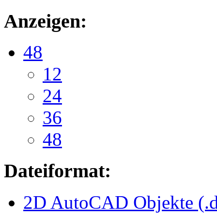
Anzeigen:
48
12
24
36
48
Dateiformat:
2D AutoCAD Objekte (.d