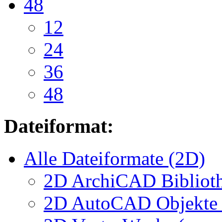
48
12
24
36
48
Dateiformat:
Alle Dateiformate (2D)
2D ArchiCAD Biblioth
2D AutoCAD Objekte (