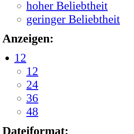
hoher Beliebtheit
geringer Beliebtheit
Anzeigen:
12
12
24
36
48
Dateiformat: