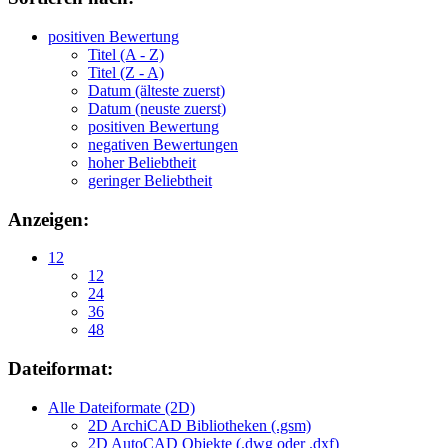
positiven Bewertung
Titel (A - Z)
Titel (Z - A)
Datum (älteste zuerst)
Datum (neuste zuerst)
positiven Bewertung
negativen Bewertungen
hoher Beliebtheit
geringer Beliebtheit
Anzeigen:
12
12
24
36
48
Dateiformat:
Alle Dateiformate (2D)
2D ArchiCAD Bibliotheken (.gsm)
2D AutoCAD Objekte (.dwg oder .dxf)