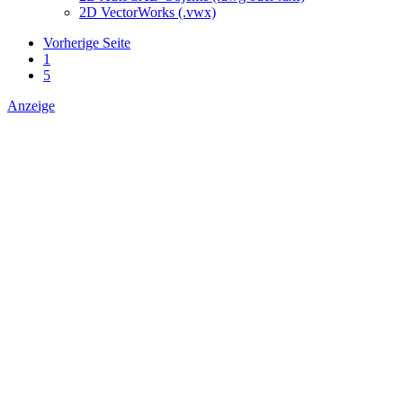
2D VectorWorks (.vwx)
Vorherige Seite
1
5
Anzeige