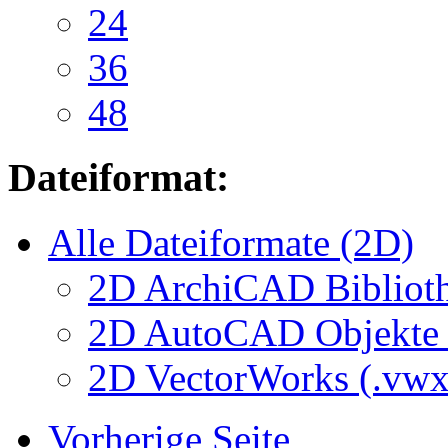
24
36
48
Dateiformat:
Alle Dateiformate (2D)
2D ArchiCAD Biblioth
2D AutoCAD Objekte (
2D VectorWorks (.vwx
Vorherige Seite