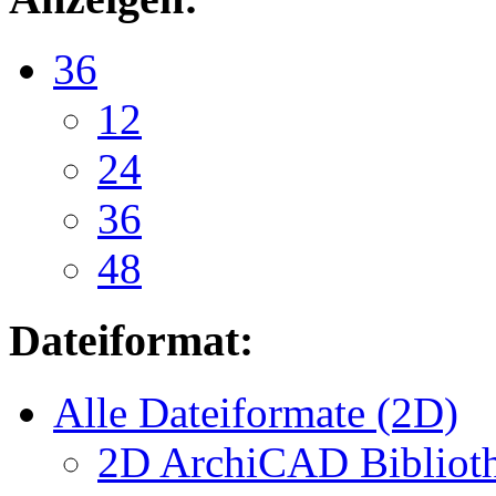
36
12
24
36
48
Dateiformat:
Alle Dateiformate (2D)
2D ArchiCAD Biblioth