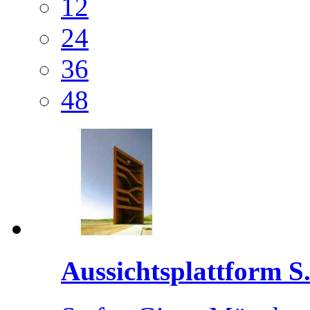
12
24
36
48
Aussichtsplattform S.