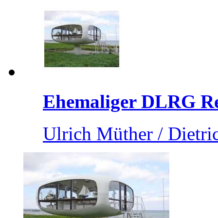
Ehemaliger DLRG Ret
Ulrich Müther / Dietri