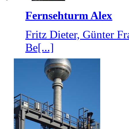
Fernsehturm Alex
Fritz Dieter, Günter 
Be[...]