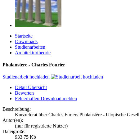
Startseite
Downloads
Studienarbeiten
Architekturtheorie
Phalanstère - Charles Fourier
Studienarbeit hochladen
Detail Übersicht
Bewerten
Fehlerhaften Download melden
Beschreibung:
Kurzreferat über Charles Furiers Phalanstère - Utopische Gesel
Autor(en):
(nur für registrierte Nutzer)
Dateigröße:
933.75 Kb