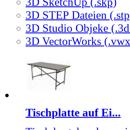
3D SketchUp (.skp)
3D STEP Dateien (.stp
3D Studio Objeke (.3d
3D VectorWorks (.vwx
Tischplatte auf Ei...