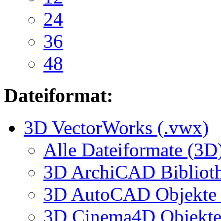
24
36
48
Dateiformat:
3D VectorWorks (.vwx)
Alle Dateiformate (3D
3D ArchiCAD Biblioth
3D AutoCAD Objekte (
3D Cinema4D Objekte 