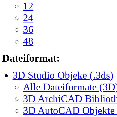
12
24
36
48
Dateiformat:
3D Studio Objeke (.3ds)
Alle Dateiformate (3D
3D ArchiCAD Biblioth
3D AutoCAD Objekte (