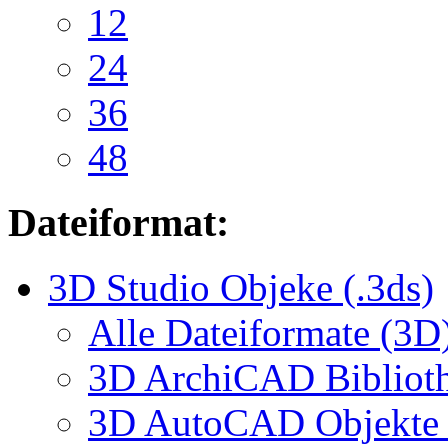
12
24
36
48
Dateiformat:
3D Studio Objeke (.3ds)
Alle Dateiformate (3D
3D ArchiCAD Biblioth
3D AutoCAD Objekte (