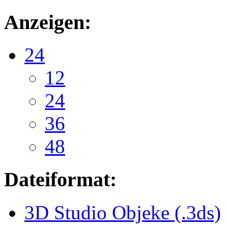
Anzeigen:
24
12
24
36
48
Dateiformat:
3D Studio Objeke (.3ds)