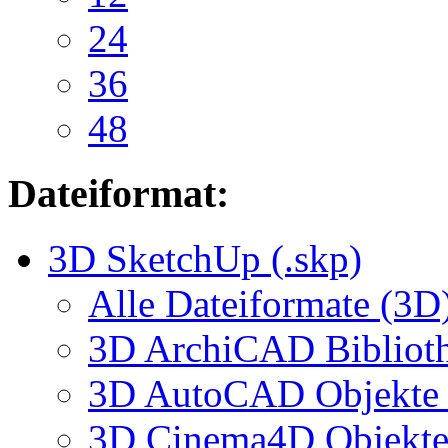
24
36
48
Dateiformat:
3D SketchUp (.skp)
Alle Dateiformate (3D
3D ArchiCAD Biblioth
3D AutoCAD Objekte (
3D Cinema4D Objekte 