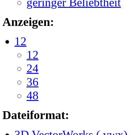
geringer Beliebtheit
Anzeigen:
12
12
24
36
48
Dateiformat:
3D VectorWorks (.vwx)