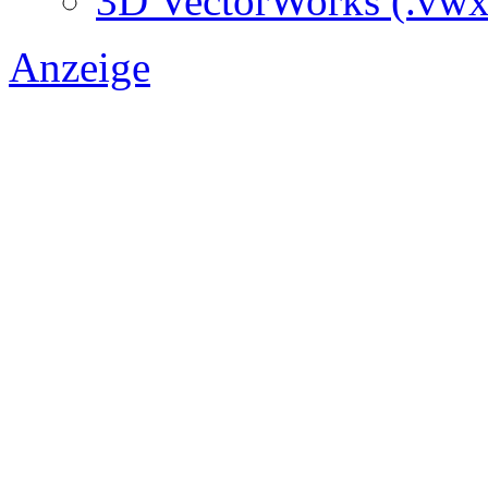
3D VectorWorks (.vwx
Anzeige