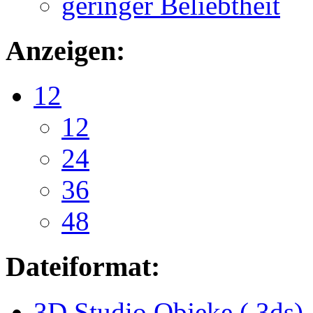
geringer Beliebtheit
Anzeigen:
12
12
24
36
48
Dateiformat:
3D Studio Objeke (.3ds)