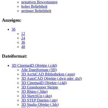
negativen Bewertungen
hoher Beliebtheit
geringer Beliebtheit
Anzeigen:
36
12
24
36
48
Dateiformat:
3D Cinema4D Objekte (.c4d)
Alle Dateiformate (3D)
3D ArchiCAD Bibliotheken (.gsm)
3D AutoCAD Objekte (.dwg oder .dxf)
3D Cinema4D Objekte (.c4d)
3D Grasshopper Skripte
3D Rhino (.3dm)
3D SketchUp (.skp)
3D STEP Dateien (.stp)
3D Studio Objeke (.3ds)