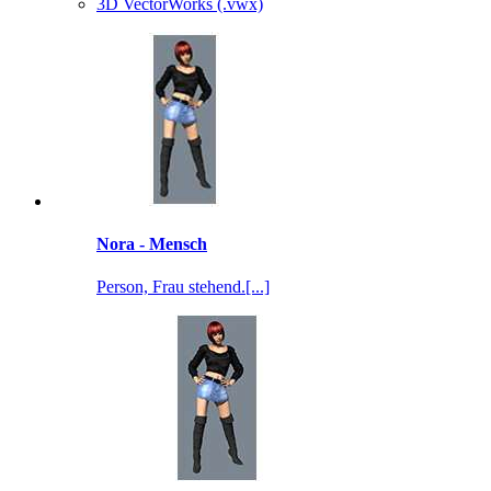
3D VectorWorks (.vwx)
Nora - Mensch
Person, Frau stehend.[...]