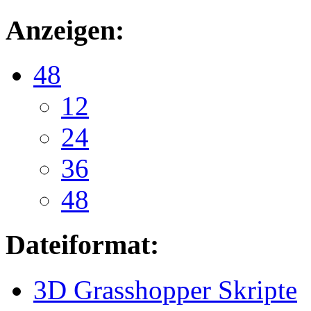
Anzeigen:
48
12
24
36
48
Dateiformat:
3D Grasshopper Skripte