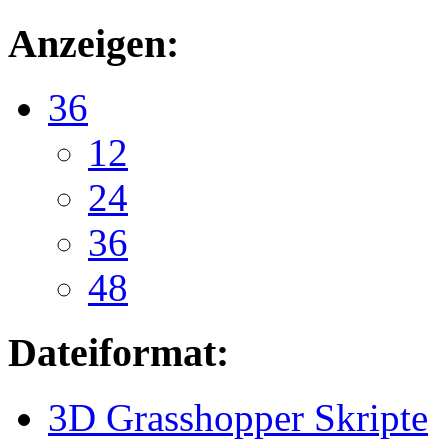
Anzeigen:
36
12
24
36
48
Dateiformat:
3D Grasshopper Skripte