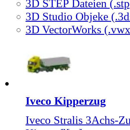
3D STEP Dateien (.stp
3D Studio Objeke (.3d
3D VectorWorks (.vwx
Iveco Kipperzug
Iveco Stralis 3Achs-Z