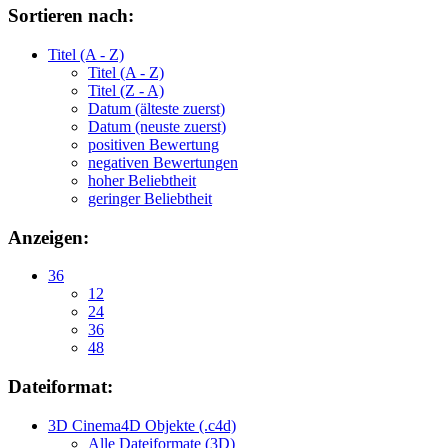
Sortieren nach:
Titel (A - Z)
Titel (A - Z)
Titel (Z - A)
Datum (älteste zuerst)
Datum (neuste zuerst)
positiven Bewertung
negativen Bewertungen
hoher Beliebtheit
geringer Beliebtheit
Anzeigen:
36
12
24
36
48
Dateiformat:
3D Cinema4D Objekte (.c4d)
Alle Dateiformate (3D)