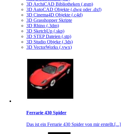
3D ArchiCAD Bibliotheken (.gsm)
3D AutoCAD Objekte (.dwg oder .dxf)
3D Cinema4D Objekte (.c4d)
3D Grasshopper Skripte
3D Rhino (.3dm)
3D SketchUp (.skp)
3D STEP Dateien (.stp)
3D Studio Objeke (.3ds)
3D VectorWorks (.vwx)
Ferrarie 430 Spider
Das ist ein Ferrarie 430 Spider von mir erstellt.[...]