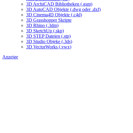
3D ArchiCAD Bibliotheken (.gsm)
3D AutoCAD Objekte (.dwg oder .dxf)
3D Cinema4D Objekte (.c4d)
3D Grasshopper Skripte
3D Rhino (.3dm)
3D SketchUp (.skp)
3D STEP Dateien (.stp)
3D Studio Objeke (.3ds)
3D VectorWorks (.vwx)
Anzeige