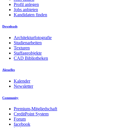
Profil anlegen
Jobs anbieten
Kandidaten finden
Downloads
Architekturfotografie
Studienarbeiten
Texturen
Staffageobjekte
CAD Bibliotheken
Aktuelles
Kalender
Newsletter
Community
Premium-Mitgliedschaft
CreditPoint System
Forum
facebook