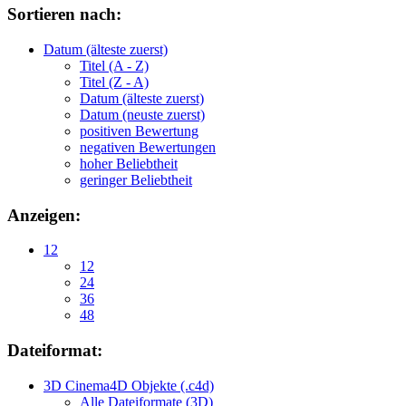
Sortieren nach:
Datum (älteste zuerst)
Titel (A - Z)
Titel (Z - A)
Datum (älteste zuerst)
Datum (neuste zuerst)
positiven Bewertung
negativen Bewertungen
hoher Beliebtheit
geringer Beliebtheit
Anzeigen:
12
12
24
36
48
Dateiformat:
3D Cinema4D Objekte (.c4d)
Alle Dateiformate (3D)