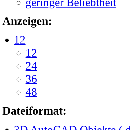
geringer Beliebtheit
Anzeigen:
12
12
24
36
48
Dateiformat:
3D AutoCAD Objekte (.d