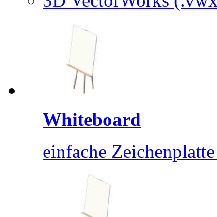
3D VectorWorks (.vwx
Whiteboard
einfache Zeichenplatte