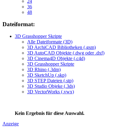
24
36
48
Dateiformat:
3D Grasshopper Skripte
Alle Dateiformate (3D)
3D ArchiCAD Bibliotheken (.gsm)
3D AutoCAD Objekte (.dwg oder .dxf)
3D Cinema4D Objekte (.c4d)
3D Grasshopper Skripte
3D Rhino (.3dm)
3D SketchUp (.skp)
3D STEP Dateien (.stp)
3D Studio Objeke (.3ds)
3D VectorWorks (.vwx)
Kein Ergebnis für diese Auswahl.
Anzeige