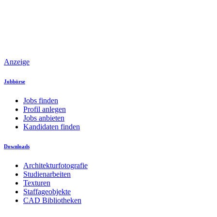
Anzeige
Jobbörse
Jobs finden
Profil anlegen
Jobs anbieten
Kandidaten finden
Downloads
Architekturfotografie
Studienarbeiten
Texturen
Staffageobjekte
CAD Bibliotheken