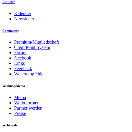
Aktuelles
Kalender
Newsletter
Community
Premium-Mitgliedschaft
CreditPoint System
Forum
facebook
Links
Feedback
Weiterempfehlen
Werbung/Media
Media
Werbeformen
Partner werden
Presse
archinoah