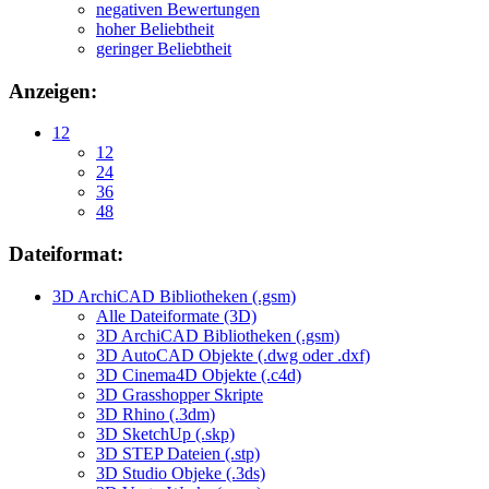
negativen Bewertungen
hoher Beliebtheit
geringer Beliebtheit
Anzeigen:
12
12
24
36
48
Dateiformat:
3D ArchiCAD Bibliotheken (.gsm)
Alle Dateiformate (3D)
3D ArchiCAD Bibliotheken (.gsm)
3D AutoCAD Objekte (.dwg oder .dxf)
3D Cinema4D Objekte (.c4d)
3D Grasshopper Skripte
3D Rhino (.3dm)
3D SketchUp (.skp)
3D STEP Dateien (.stp)
3D Studio Objeke (.3ds)