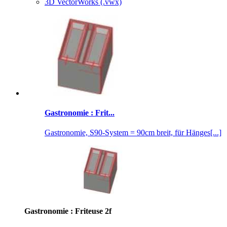
3D VectorWorks (.vwx)
Gastronomie : Frit...
Gastronomie, S90-System = 90cm breit, für Hänges[...]
Gastronomie : Friteuse 2f