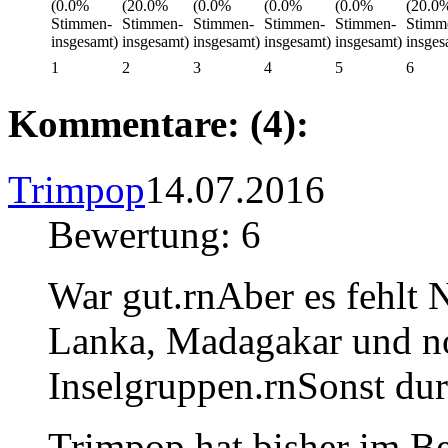
1
2
3
4
5
6
Kommentare: (4):
Trimpop
14.07.2016
Bewertung: 6
War gut.rnAber es fehlt N
Lanka, Madagakar und no
Inselgruppen.rnSonst dur
Trimpop hat bisher im B