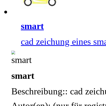
smart
cad zeichung eines sma
smart
Beschreibung:: cad zeich
Autor(en): (nur für regist