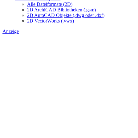
Alle Dateiformate (2D)
2D ArchiCAD Bibliotheken (.gsm)
2D AutoCAD Objekte (.dwg oder .dxf)
2D VectorWorks (.vwx)
Anzeige