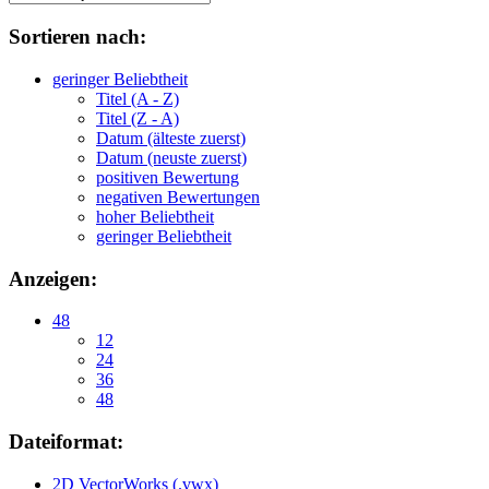
Sortieren nach:
geringer Beliebtheit
Titel (A - Z)
Titel (Z - A)
Datum (älteste zuerst)
Datum (neuste zuerst)
positiven Bewertung
negativen Bewertungen
hoher Beliebtheit
geringer Beliebtheit
Anzeigen:
48
12
24
36
48
Dateiformat:
2D VectorWorks (.vwx)