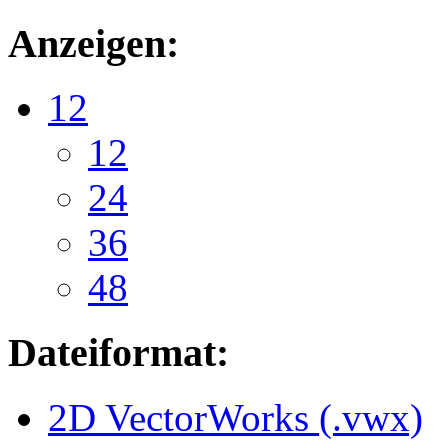
Anzeigen:
12
12
24
36
48
Dateiformat:
2D VectorWorks (.vwx)