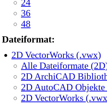
24
36
48
Dateiformat:
2D VectorWorks (.vwx)
Alle Dateiformate (2D
2D ArchiCAD Biblioth
2D AutoCAD Objekte (
2D VectorWorks (.vwx