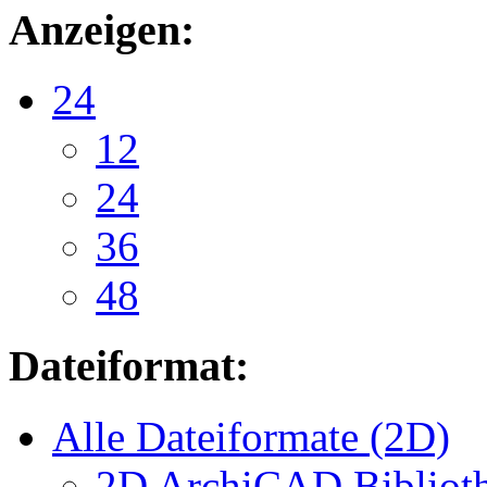
Anzeigen:
24
12
24
36
48
Dateiformat:
Alle Dateiformate (2D)
2D ArchiCAD Biblioth