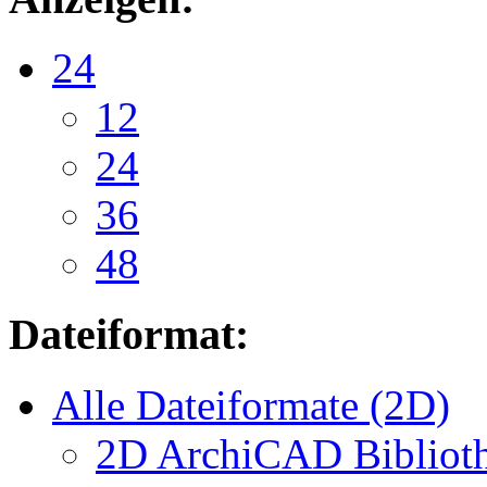
24
12
24
36
48
Dateiformat:
Alle Dateiformate (2D)
2D ArchiCAD Biblioth