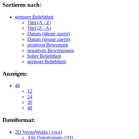
Sortieren nach:
geringer Beliebtheit
Titel (A - Z)
Titel (Z - A)
Datum (älteste zuerst)
Datum (neuste zuerst)
positiven Bewertung
negativen Bewertungen
hoher Beliebtheit
geringer Beliebtheit
Anzeigen:
48
12
24
36
48
Dateiformat:
2D VectorWorks (.vwx)
Alle Dateiformate (2D)