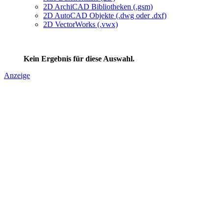
2D ArchiCAD Bibliotheken (.gsm)
2D AutoCAD Objekte (.dwg oder .dxf)
2D VectorWorks (.vwx)
Kein Ergebnis für diese Auswahl.
Anzeige