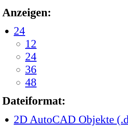
Anzeigen:
24
12
24
36
48
Dateiformat:
2D AutoCAD Objekte (.d