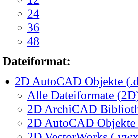
24
36
48
Dateiformat:
2D AutoCAD Objekte (.d
Alle Dateiformate (2D
2D ArchiCAD Biblioth
2D AutoCAD Objekte (
2D VectorWorks (.vwx