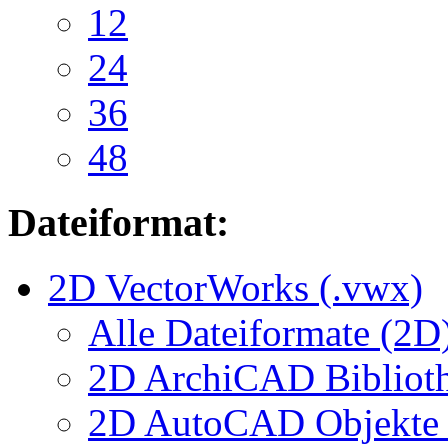
12
24
36
48
Dateiformat:
2D VectorWorks (.vwx)
Alle Dateiformate (2D
2D ArchiCAD Biblioth
2D AutoCAD Objekte (