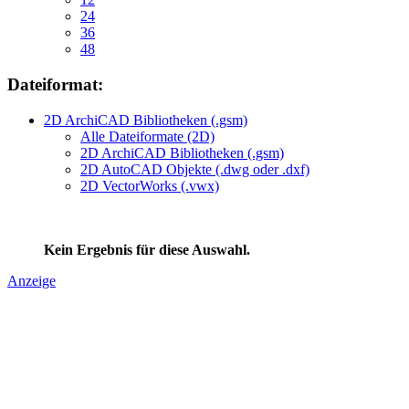
24
36
48
Dateiformat:
2D ArchiCAD Bibliotheken (.gsm)
Alle Dateiformate (2D)
2D ArchiCAD Bibliotheken (.gsm)
2D AutoCAD Objekte (.dwg oder .dxf)
2D VectorWorks (.vwx)
Kein Ergebnis für diese Auswahl.
Anzeige