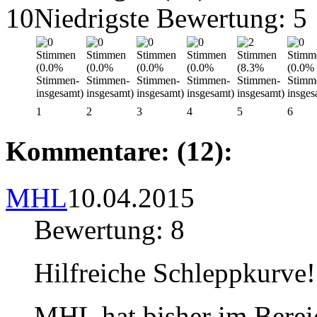
10
Niedrigste Bewertung: 5
1
2
3
4
5
6
Kommentare: (12):
MHL
10.04.2015
Bewertung: 8
Hilfreiche Schleppkurve!
MHL hat bisher im Bere