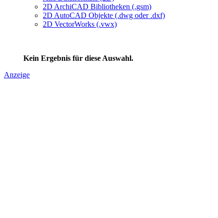
2D ArchiCAD Bibliotheken (.gsm)
2D AutoCAD Objekte (.dwg oder .dxf)
2D VectorWorks (.vwx)
Kein Ergebnis für diese Auswahl.
Anzeige