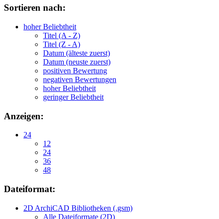
Sortieren nach:
hoher Beliebtheit
Titel (A - Z)
Titel (Z - A)
Datum (älteste zuerst)
Datum (neuste zuerst)
positiven Bewertung
negativen Bewertungen
hoher Beliebtheit
geringer Beliebtheit
Anzeigen:
24
12
24
36
48
Dateiformat:
2D ArchiCAD Bibliotheken (.gsm)
Alle Dateiformate (2D)