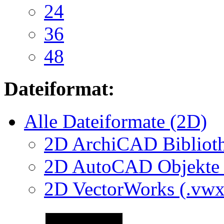
24
36
48
Dateiformat:
Alle Dateiformate (2D)
2D ArchiCAD Biblioth
2D AutoCAD Objekte (
2D VectorWorks (.vwx