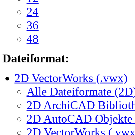
24
36
48
Dateiformat:
2D VectorWorks (.vwx)
Alle Dateiformate (2D
2D ArchiCAD Biblioth
2D AutoCAD Objekte (
2D VectorWorks (.vwx