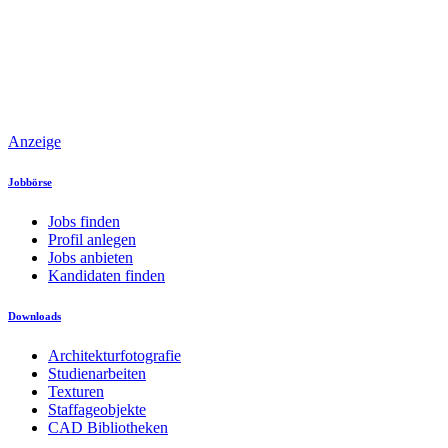
Anzeige
Jobbörse
Jobs finden
Profil anlegen
Jobs anbieten
Kandidaten finden
Downloads
Architekturfotografie
Studienarbeiten
Texturen
Staffageobjekte
CAD Bibliotheken