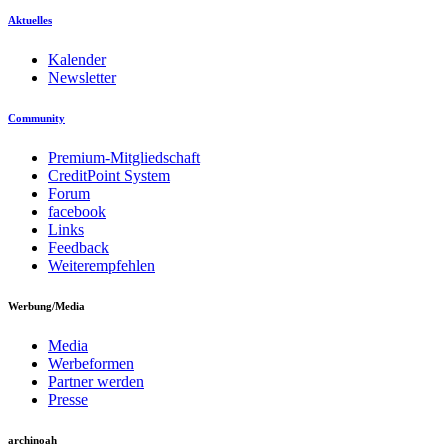
Aktuelles
Kalender
Newsletter
Community
Premium-Mitgliedschaft
CreditPoint System
Forum
facebook
Links
Feedback
Weiterempfehlen
Werbung/Media
Media
Werbeformen
Partner werden
Presse
archinoah