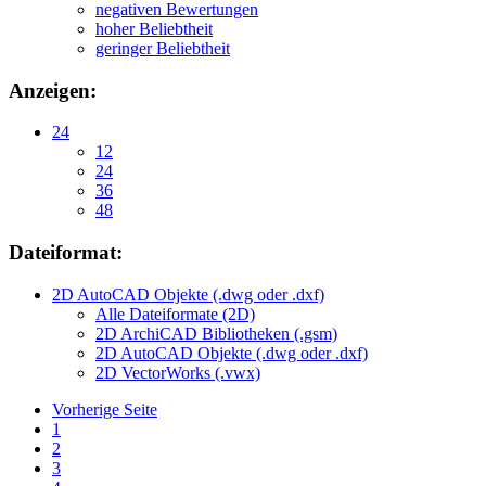
negativen Bewertungen
hoher Beliebtheit
geringer Beliebtheit
Anzeigen:
24
12
24
36
48
Dateiformat:
2D AutoCAD Objekte (.dwg oder .dxf)
Alle Dateiformate (2D)
2D ArchiCAD Bibliotheken (.gsm)
2D AutoCAD Objekte (.dwg oder .dxf)
2D VectorWorks (.vwx)
Vorherige Seite
1
2
3