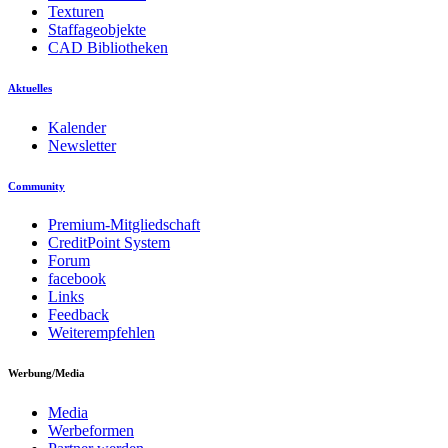
Texturen
Staffageobjekte
CAD Bibliotheken
Aktuelles
Kalender
Newsletter
Community
Premium-Mitgliedschaft
CreditPoint System
Forum
facebook
Links
Feedback
Weiterempfehlen
Werbung/Media
Media
Werbeformen