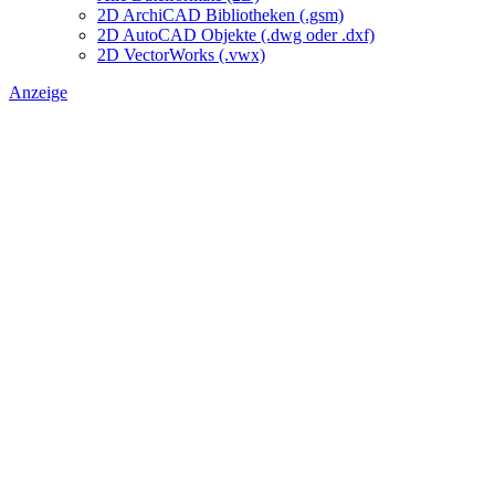
2D ArchiCAD Bibliotheken (.gsm)
2D AutoCAD Objekte (.dwg oder .dxf)
2D VectorWorks (.vwx)
Anzeige