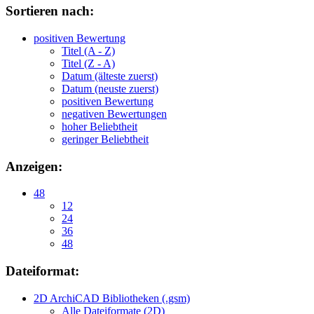
Sortieren nach:
positiven Bewertung
Titel (A - Z)
Titel (Z - A)
Datum (älteste zuerst)
Datum (neuste zuerst)
positiven Bewertung
negativen Bewertungen
hoher Beliebtheit
geringer Beliebtheit
Anzeigen:
48
12
24
36
48
Dateiformat:
2D ArchiCAD Bibliotheken (.gsm)
Alle Dateiformate (2D)