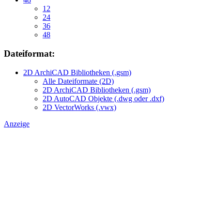
12
24
36
48
Dateiformat:
2D ArchiCAD Bibliotheken (.gsm)
Alle Dateiformate (2D)
2D ArchiCAD Bibliotheken (.gsm)
2D AutoCAD Objekte (.dwg oder .dxf)
2D VectorWorks (.vwx)
Anzeige