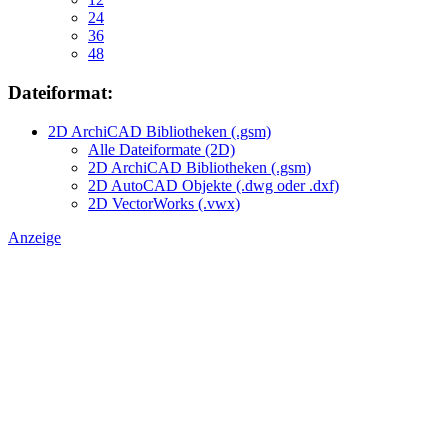
24
36
48
Dateiformat:
2D ArchiCAD Bibliotheken (.gsm)
Alle Dateiformate (2D)
2D ArchiCAD Bibliotheken (.gsm)
2D AutoCAD Objekte (.dwg oder .dxf)
2D VectorWorks (.vwx)
Anzeige