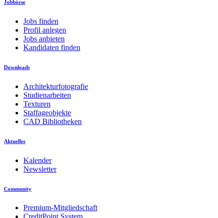
Jobbörse
Jobs finden
Profil anlegen
Jobs anbieten
Kandidaten finden
Downloads
Architekturfotografie
Studienarbeiten
Texturen
Staffageobjekte
CAD Bibliotheken
Aktuelles
Kalender
Newsletter
Community
Premium-Mitgliedschaft
CreditPoint System