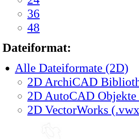
36
48
Dateiformat:
Alle Dateiformate (2D)
2D ArchiCAD Biblioth
2D AutoCAD Objekte (
2D VectorWorks (.vwx