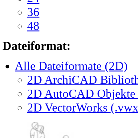
36
48
Dateiformat:
Alle Dateiformate (2D)
2D ArchiCAD Biblioth
2D AutoCAD Objekte (
2D VectorWorks (.vwx