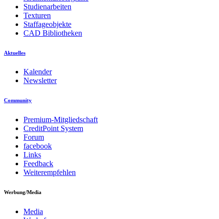
Studienarbeiten
Texturen
Staffageobjekte
CAD Bibliotheken
Aktuelles
Kalender
Newsletter
Community
Premium-Mitgliedschaft
CreditPoint System
Forum
facebook
Links
Feedback
Weiterempfehlen
Werbung/Media
Media