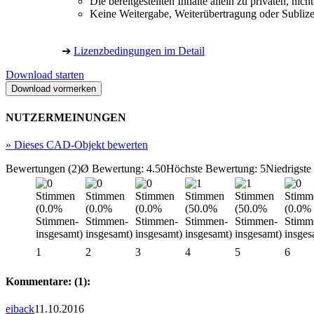
Die bereitgestellten Inhalte allein zu privaten, 
Keine Weitergabe, Weiterübertragung oder Sublize
➔
Lizenzbedingungen im Detail
Download starten
NUTZERMEINUNGEN
»
Dieses CAD-Objekt bewerten
Bewertungen (2)
Ø Bewertung: 4.50
Höchste Bewertung: 5
Niedrigste
1
2
3
4
5
6
Kommentare: (1):
eiback
11.10.2016